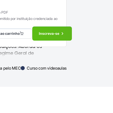
nciário
m PDF
emitido por instituição credenciada ao
nciário
do INTRA
como seguro para
 ao carrinho
Inscreva-se
 avançada ou morte,
buições. Aborda os
Regime Geral de
 Previdência dos
ficas para
ada pelo MEC
Curso com videoaulas
arial exigido pela
estrutura e a
de social no Brasil.