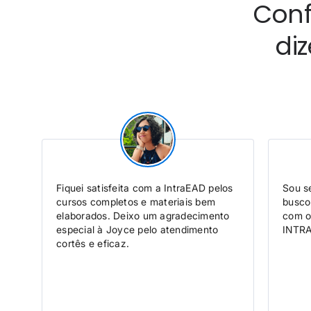
Conf
di
Fiquei satisfeita com a IntraEAD pelos
Sou se
cursos completos e materiais bem
busco
no
elaborados. Deixo um agradecimento
com o
especial à Joyce pelo atendimento
INTRA
ção
cortês e eficaz.