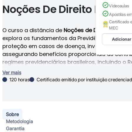
Noções De Direito Previde
Videoaulas
Apostilas e
Certificado 
MEC
O curso a distância de
Noções de Direito Previde
explora os fundamentos da Previdência Social 
Adicionar
proteção em casos de doença, invalidez, idade
assegurando benefícios proporcionais às contri
regimes previdenciários brasileiros, incluindo o 
Previdência Social (RGPS) e o Regime Próprio de
Ver mais
Servidores (RPPS), destacando as regras especí
120 horas
Certificado emitido por instituição credenci
servidores públicos e o equilíbrio financeiro e atu
Constituição de 1988. Ideal para compreender a 
funcionalidade das políticas públicas de segurida
Sobre
Metodologia
Garantia