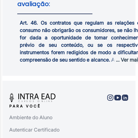
avaliação:
da quantia recebida em excesso, monetariamen
atualizada, podendo o consumidor exigir à s
escolha, o desfazimento do negócio, sem prejuízo
Art. 46. Os contratos que regulam as relações 
outras sanções cabíveis.
consumo não obrigarão os consumidores, se não lh
for dada a oportunidade de tomar conhecimen
prévio de seu conteúdo, ou se os respectiv
instrumentos forem redigidos de modo a dificulta
compreensão de seu sentido e alcance. Artigo 54 §
... Ver ma
Os contratos de adesão escritos serão redigidos 
termos claros e com caracteres ostensivos e legíve
cujo tamanho da fonte não será inferior ao cor
doze, de modo a facilitar sua compreensão pe
consumidor. (Redação dada pela nº 11.785, de 2008
PARA VOCÊ
Ambiente do Aluno
Autenticar Certificado