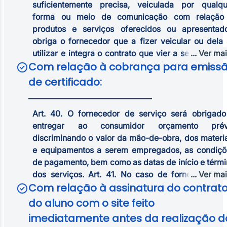
suficientemente precisa, veiculada por qualqu
forma ou meio de comunicação com relação
produtos e serviços oferecidos ou apresentado
obriga o fornecedor que a fizer veicular ou dela
utilizar e integra o contrato que vier a ser celebra
... Ver ma
Com relação à
cobrança para emiss
Art. 31. A oferta e apresentação de produtos 
serviços devem assegurar informações correta
de certificado:
claras, precisas, ostensivas e em língua portugu
sobre suas características, qualidades, quantida
Art. 40. O fornecedor de serviço será obrigado
composição, preço, garantia, prazos de validade
entregar ao consumidor orçamento prév
origem, entre outros dados, bem como sobre os ris
discriminando o valor da mão-de-obra, dos materi
que apresentam à saúde e segurança d
e equipamentos a serem empregados, as condiçõ
consumidores.
de pagamento, bem como as datas de início e térm
dos serviços. Art. 41. No caso de fornecimento 
... Ver ma
Com relação à assinatura do
contrat
produtos ou de serviços sujeitos ao regime 
controle ou de tabelamento de preços, 
do aluno com o site
feito
fornecedores deverão respeitar os limites oficiais 
imediatamente antes da realização d
pena de não o fazendo, responderem pela restitui