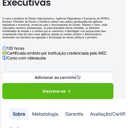
Executivas
O curso a distância de Direito Administrativo: Agências Reguladoras e Executivas do INTRA -
Instituto Tributário de Ensino a Distância oferece uma análise aprofundada das agências
reguladoras e executivas, essenciais para o funcionamento do Estado. Durante o curso, serão
explorados conceitos fundamentais, as particularidades dessas entidades, as diferentes
modalidades de atuação e a conduta que as caracteriza. A abordagem visa proporcionar uma
compreensão clara de como essas agências operam no cenário jurídico e administrativo,
destacando sua relevância na regulação e fiscalização de setores públicos e privados.
120 horas
Certificado emitido por instituição credenciada pelo MEC
Curso com videoaulas
Adicionar ao carrinho
Inscreva-se
Sobre
Metodologia
Garantia
Avaliação/Certifi