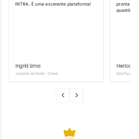
INTRA. É uma excelente plataforma!
prontament
questões c
Ingrid Lima
Herico Oli
Juazeiro do Norte - Ceará
São Paulo - 