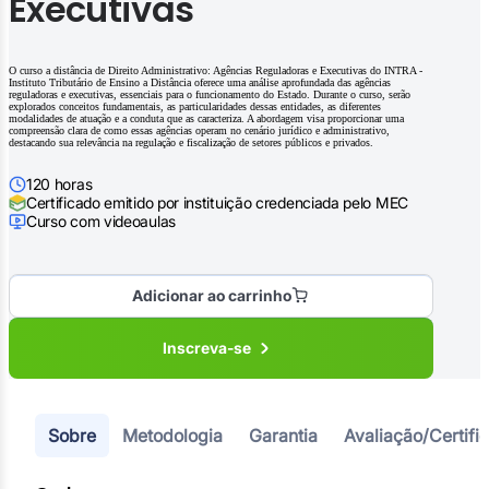
Executivas
O curso a distância de Direito Administrativo: Agências Reguladoras e Executivas do INTRA -
Instituto Tributário de Ensino a Distância oferece uma análise aprofundada das agências
reguladoras e executivas, essenciais para o funcionamento do Estado. Durante o curso, serão
explorados conceitos fundamentais, as particularidades dessas entidades, as diferentes
modalidades de atuação e a conduta que as caracteriza. A abordagem visa proporcionar uma
compreensão clara de como essas agências operam no cenário jurídico e administrativo,
destacando sua relevância na regulação e fiscalização de setores públicos e privados.
120 horas
Certificado emitido por instituição credenciada pelo MEC
Curso com videoaulas
Adicionar ao carrinho
Inscreva-se
Sobre
Metodologia
Garantia
Avaliação/Certifi