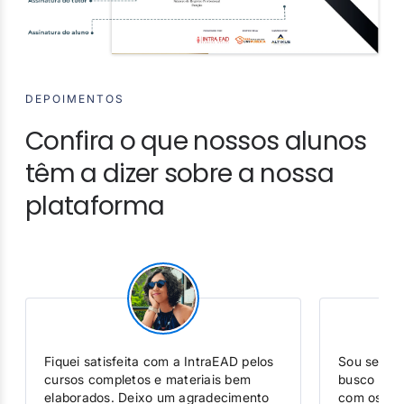
DEPOIMENTOS
Confira o que nossos alunos
têm a dizer sobre a nossa
plataforma
Sou servidora do judiciário e sempre
O suporte 
busco melhorar minhas habilidades
sempre que
com os cursos de qualificação do
a equipe 