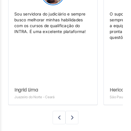
Sou servidora do judiciário e sempre
O suporte 
busco melhorar minhas habilidades
sempre que
com os cursos de qualificação do
a equipe 
INTRA. É uma excelente plataforma!
prontament
questões c
Ingrid Lima
Herico Oli
Juazeiro do Norte - Ceará
São Paulo - 