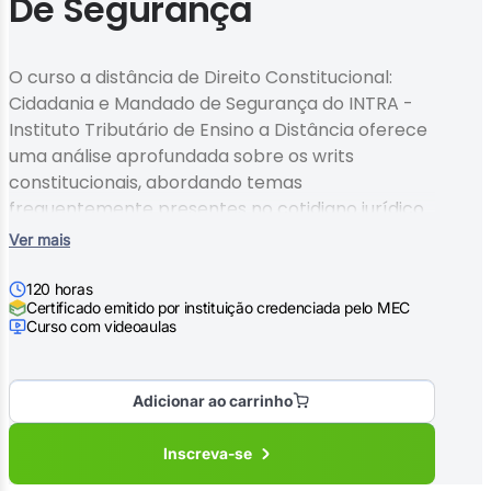
De Segurança
O curso a distância de Direito Constitucional:
Cidadania e Mandado de Segurança do INTRA -
Instituto Tributário de Ensino a Distância oferece
uma análise aprofundada sobre os writs
constitucionais, abordando temas
frequentemente presentes no cotidiano jurídico.
Com base em fontes renomadas, como decisões
Ver mais
de PhDs em Direito e Ministros do STF e STJ, o
curso visa proporcionar uma compreensão clara
120 horas
Certificado emitido por instituição credenciada pelo MEC
e objetiva, focando nas aplicações práticas da
Curso com videoaulas
legislação. A metodologia é centrada na
explicação das decisões jurídicas e no estudo das
doutrinas consolidadas, sem recorrer a análises
Adicionar ao carrinho
filosóficas ou hermenêuticas complexas. O
objetivo é caminhar com os alunos na
Inscreva-se
compreensão do ordenamento jurídico