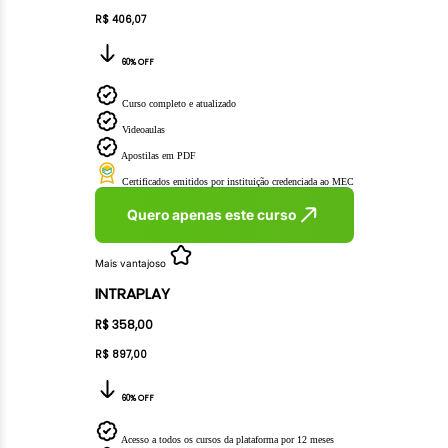
R$ 406,07
60% OFF
Curso completo e atualizado
Videoaulas
Apostilas em PDF
Certificados emitidos por instituição credenciada ao MEC
Quero apenas este curso
Mais vantajoso
INTRAPLAY
R$ 358,00
R$ 897,00
60% OFF
Acesso a todos os cursos da plataforma por 12 meses