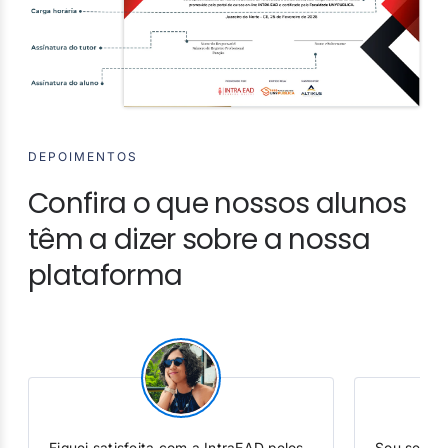
DEPOIMENTOS
Confira o que nossos alunos
têm a dizer sobre a nossa
plataforma
Sou servidora do judiciário e sempre
O suporte 