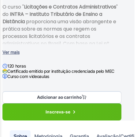
O curso "
Licitações e Contratos Administrativos
"
do
INTRA – Instituto Tributário de Ensino a
Distância
proporciona uma visão abrangente e
prática sobre as normas que regem os
processos licitatórios e os contratos
administrativos no Brasil. Com base na Lei nº
14.133/2021, o curso explora os princípios, fases e
Ver mais
modalidades das licitações, além das hipóteses
de contratação direta e a gestão de contratos,
120 horas
Certificado emitido por instituição credenciada pelo MEC
incluindo as inovações tecnológicas e a matriz de
Curso com videoaulas
riscos.
Voltado para profissionais da área pública e
jurídica, o conteúdo destaca exemplos práticos,
Adicionar ao carrinho
casos reais e ferramentas modernas, como o
Portal Nacional de Contratações Públicas. É ideal
Inscreva-se
para quem busca compreender as atualizações
legais e as melhores práticas de gestão e
contratação pública
Sobre
Metodologia
Garantia
Avaliação/Certifi