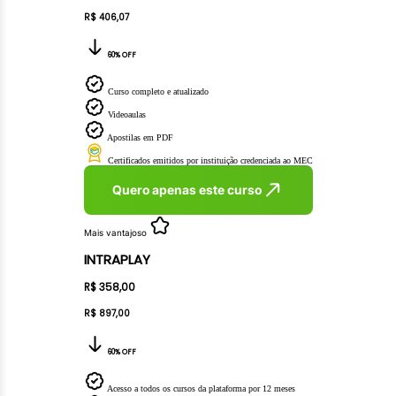
R$ 406,07
60% OFF
Curso completo e atualizado
Videoaulas
Apostilas em PDF
Certificados emitidos por instituição credenciada ao MEC
Quero apenas este curso
Mais vantajoso
INTRAPLAY
R$ 358,00
R$ 897,00
60% OFF
Acesso a todos os cursos da plataforma por 12 meses