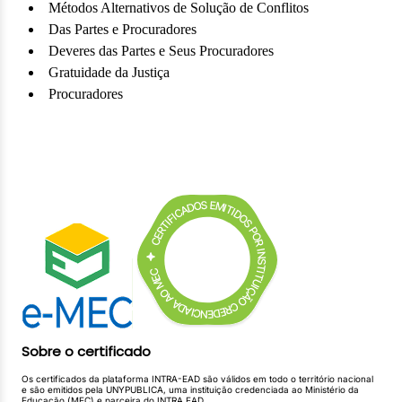
Métodos Alternativos de Solução de Conflitos
Das Partes e Procuradores
Deveres das Partes e Seus Procuradores
Gratuidade da Justiça
Procuradores
A Intervenção de Terceiros
Impedimento e Suspeição
Dos Prazos
Tutela Provisória
Da Formação, da Suspensão e da Extinção do Processo
Parte Especial do Novo CPC
Extinção do Processo
Audiência de Conciliação e Mediação
Respostas do Réu
Do Saneamento e da Organização do Processo
Das Provas
Sobre o certificado
Da Coisa Julgada
Referências Bibliográficas
Os certificados da plataforma INTRA-EAD são válidos em todo o território nacional
e são emitidos pela UNYPUBLICA, uma instituição credenciada ao Ministério da
Educação (MEC) e parceira do INTRA EAD.