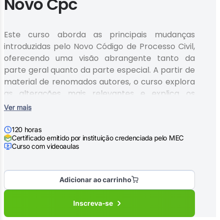
Novo Cpc
Este curso aborda as principais mudanças
introduzidas pelo Novo Código de Processo Civil,
oferecendo uma visão abrangente tanto da
parte geral quanto da parte especial. A partir de
material de renomados autores, o curso explora
as alterações mais relevantes e explica os
fundamentos do processo civil, proporcionando
Ver mais
uma base sólida para profissionais de diversas
áreas do direito. É ideal para quem deseja
120 horas
Certificado emitido por instituição credenciada pelo MEC
entender as reformas recentes e aplicar os
Curso com videoaulas
conceitos em casos práticos, atualizando seus
conhecimentos e fortalecendo sua atuação no
campo processual.
Adicionar ao carrinho
Inscreva-se