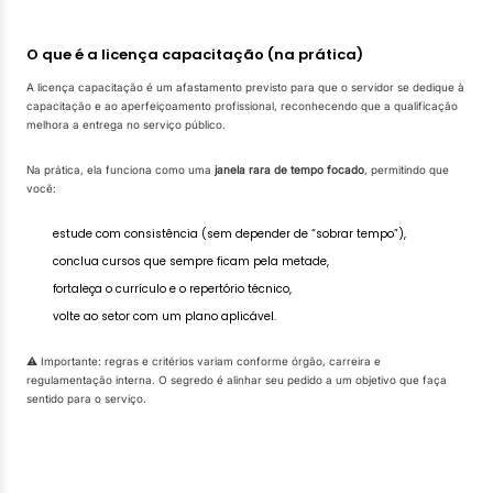
O que é a licença capacitação (na prática)
A licença capacitação é um afastamento previsto para que o servidor se dedique à
capacitação e ao aperfeiçoamento profissional, reconhecendo que a qualificação
melhora a entrega no serviço público.
Na prática, ela funciona como uma
janela rara de tempo focado
, permitindo que
você:
estude com consistência (sem depender de “sobrar tempo”),
conclua cursos que sempre ficam pela metade,
fortaleça o currículo e o repertório técnico,
volte ao setor com um plano aplicável.
⚠️ Importante: regras e critérios variam conforme órgão, carreira e
regulamentação interna. O segredo é alinhar seu pedido a um objetivo que faça
sentido para o serviço.