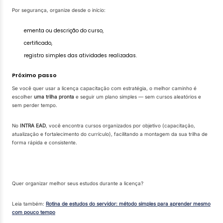
Por segurança, organize desde o início:
ementa ou descrição do curso,
certificado,
registro simples das atividades realizadas.
Próximo passo
Se você quer usar a licença capacitação com estratégia, o melhor caminho é
escolher
uma trilha pronta
e seguir um plano simples — sem cursos aleatórios e
sem perder tempo.
No
INTRA EAD
, você encontra cursos organizados por objetivo (capacitação,
atualização e fortalecimento do currículo), facilitando a montagem da sua trilha de
forma rápida e consistente.
Quer organizar melhor seus estudos durante a licença?
Leia também:
Rotina de estudos do servidor: método simples para aprender mesmo
com pouco tempo