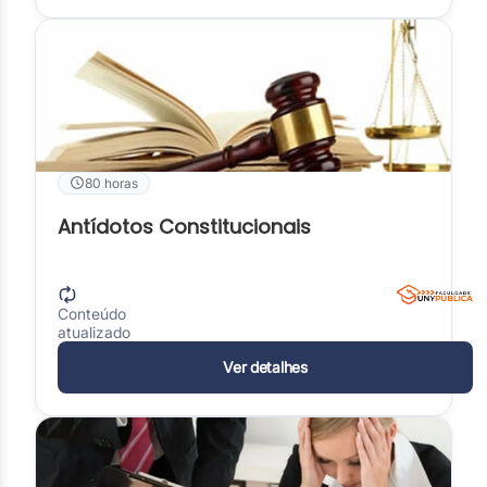
80 horas
Antídotos Constitucionais
Conteúdo
atualizado
Ver detalhes