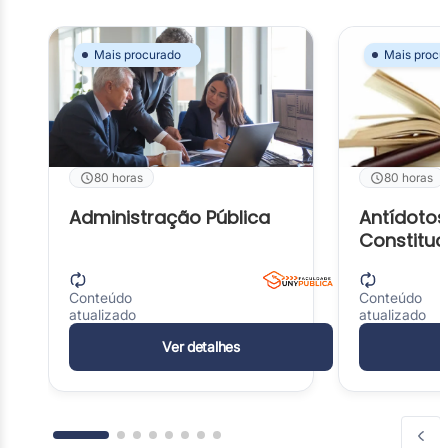
Mais procurado
Mais procu
Mais procurado
Mais procurado
80 horas
80 horas
80 horas
80 horas
Administração Pública
Antídotos
Administração Pública
Antídotos
Constituc
Constitucionais
Conteúdo
Conteúdo
atualizado
atualizado
Conteúdo
Conteúdo
atualizado
atualizado
Ver detalhes
Ver detalhes
Ver deta