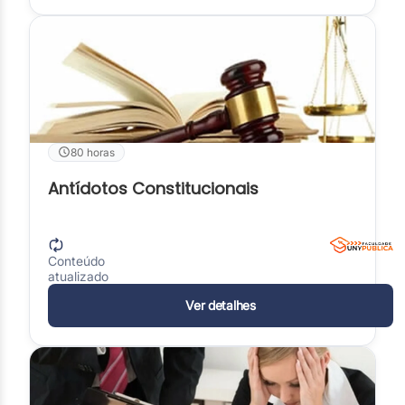
80 horas
Antídotos Constitucionais
Conteúdo
atualizado
Ver detalhes