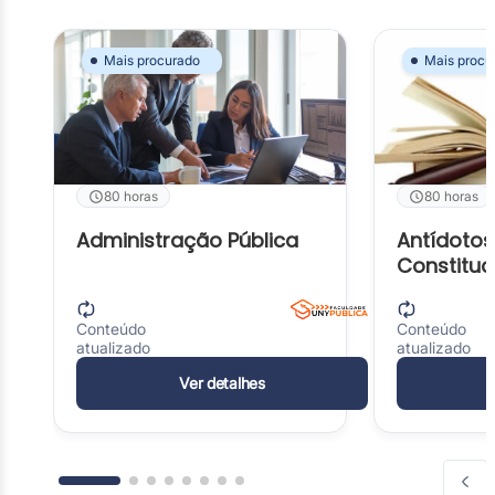
Mais procurado
Mais procu
Mais procurado
Mais procurado
80 horas
80 horas
80 horas
80 horas
Administração Pública
Antídotos
Administração Pública
Antídotos
Constituc
Constitucionais
Conteúdo
Conteúdo
atualizado
atualizado
Conteúdo
Conteúdo
atualizado
atualizado
Ver detalhes
Ver detalhes
Ver deta